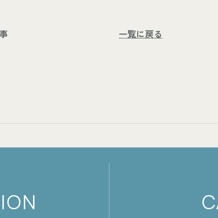
事
一覧に戻る
TION
C