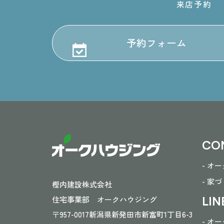
来店予約
予約フォーム
CO
- オ
- 家
樫内建設株式会社
LIN
住宅事業部 オークハウジング
〒957-0017
新潟県新発田市新富町1丁目6-3
- オ