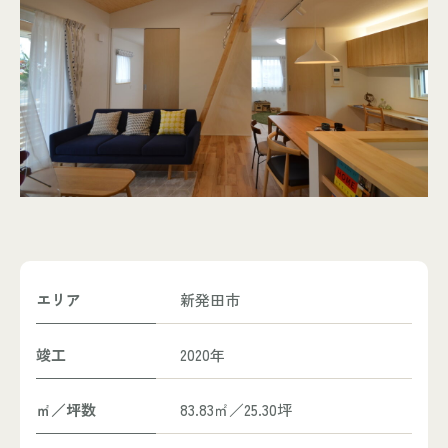
エリア
新発田市
竣工
2020年
㎡／坪数
83.83㎡／25.30坪