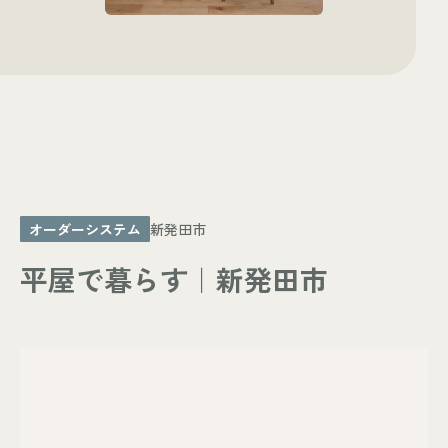
- お知らせ
WORKS
- 施工事例
- お客様の声
ABOUT
- スタッフ紹介
- 会社情報
オーダーシステム
新発田市
CONTACT
平屋で暮らす｜新発田市
- 来店予約
- 資料請求
Leaf 家づくりと北欧雑貨の店