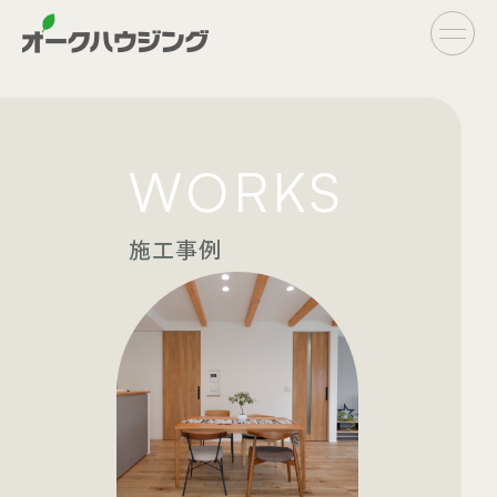
CONCEPT
WORKS
- オークハウジングの家づくり
- 家づくりの流れ
施工事例
LINE UP
- オーダーシステム
完全自由設計
- フラットシステム
定額制住宅
INFO
- イベント情報
- ブログ