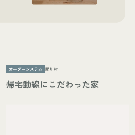
- お知らせ
WORKS
- 施工事例
- お客様の声
ABOUT
- スタッフ紹介
- 会社情報
オーダーシステム
関川村
CONTACT
帰宅動線にこだわった家
- 来店予約
- 資料請求
Leaf 家づくりと北欧雑貨の店