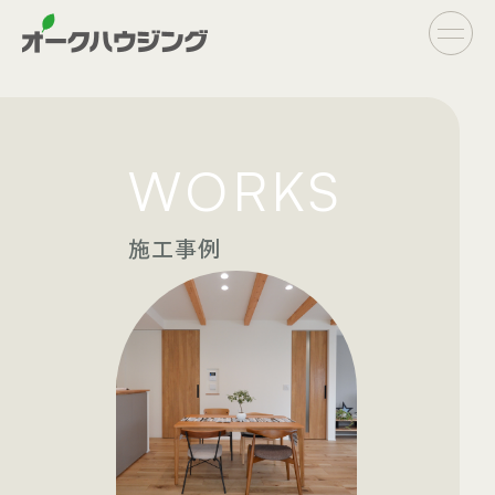
CONCEPT
WORKS
- オークハウジングの家づくり
- 家づくりの流れ
施工事例
LINE UP
- オーダーシステム
完全自由設計
- フラットシステム
定額制住宅
INFO
- イベント情報
- ブログ