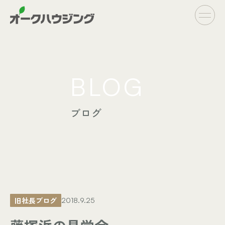
CONCEPT
BLOG
- オークハウジングの家づくり
- 家づくりの流れ
ブログ
LINE UP
- オーダーシステム
完全自由設計
- フラットシステム
定額制住宅
INFO
- イベント情報
旧社長ブログ
2018.9.25
- ブログ