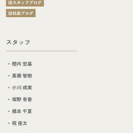
旧スタッフブログ
旧社長ブログ
スタッフ
樫内 宏基
髙橋 智樹
小川 成実
塚野 有香
橋本 千夏
祝 佳太