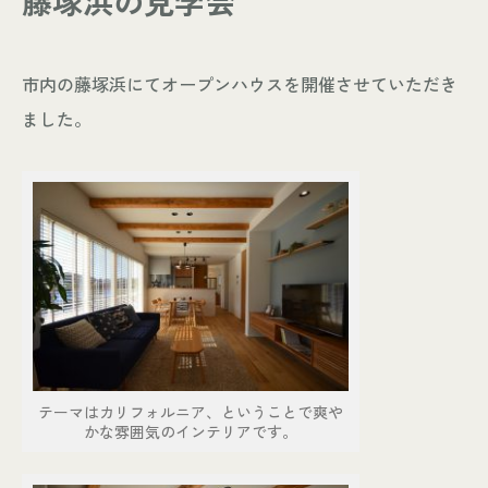
藤塚浜の見学会
- お知らせ
WORKS
市内の藤塚浜にてオープンハウスを開催させていただき
- 施工事例
ました。
- お客様の声
ABOUT
- スタッフ紹介
- 会社情報
CONTACT
- 来店予約
- 資料請求
テーマはカリフォルニア、ということで爽や
かな雰囲気のインテリアです。
Leaf 家づくりと北欧雑貨の店