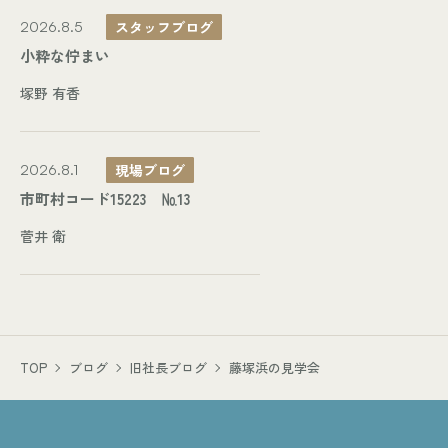
スタッフブログ
2026.8.5
小粋な佇まい
塚野 有香
現場ブログ
2026.8.1
市町村コード15223 №13
菅井 衛
TOP
ブログ
旧社長ブログ
藤塚浜の見学会