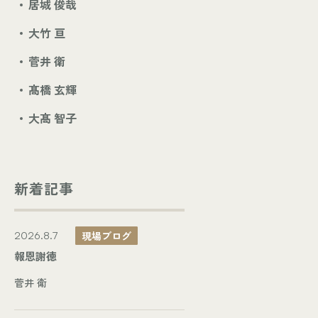
居城 俊哉
大竹 亘
菅井 衛
髙橋 玄輝
大髙 智子
新着記事
現場ブログ
2026.8.7
報恩謝徳
菅井 衛