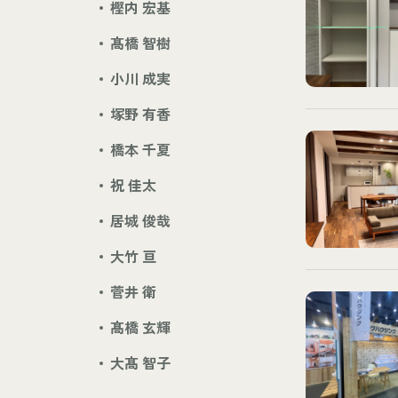
樫内 宏基
髙橋 智樹
小川 成実
塚野 有香
橋本 千夏
祝 佳太
居城 俊哉
大竹 亘
菅井 衛
髙橋 玄輝
大髙 智子