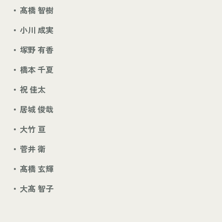
髙橋 智樹
小川 成実
塚野 有香
橋本 千夏
祝 佳太
居城 俊哉
大竹 亘
菅井 衛
髙橋 玄輝
大髙 智子