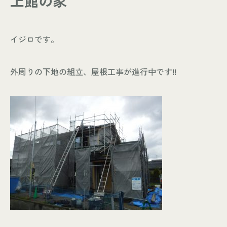
上館の家
- お知らせ
WORKS
イジロです。
- 施工事例
- お客様の声
外周りの下地の組立、屋根工事が進行中です!!
ABOUT
- スタッフ紹介
- 会社情報
CONTACT
- 来店予約
- 資料請求
Leaf 家づくりと北欧雑貨の店