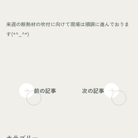
個人情報保護方針
来週の断熱材の吹付に向けて現場は順調に進んでおりま
© KASHIUCHI CONSTRUCTION CO.,LTD
す(*^_^*)
前の記事
次の記事
カテゴリー