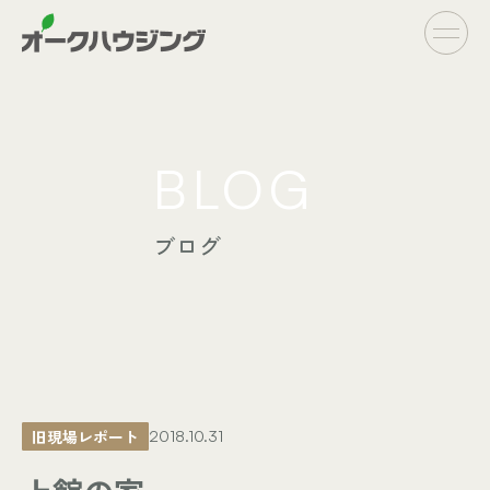
CONCEPT
BLOG
- オークハウジングの家づくり
- 家づくりの流れ
ブログ
LINE UP
- オーダーシステム
完全自由設計
- フラットシステム
定額制住宅
INFO
- イベント情報
旧現場レポート
2018.10.31
- ブログ