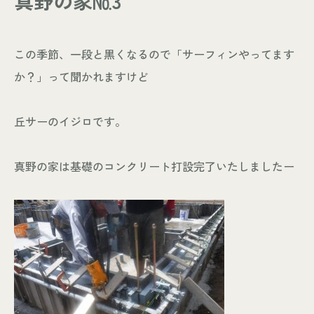
真野の家№3
- お知らせ
WORKS
この季節、一段と黒くなるので「サーフィンやってます
- 施工事例
か？」って聞かれますけど
- お客様の声
ABOUT
丘サーのイジロです。
- スタッフ紹介
- 会社情報
真野の家は基礎のコンクリート打設完了いたしましたー
CONTACT
- 来店予約
- 資料請求
Leaf 家づくりと北欧雑貨の店