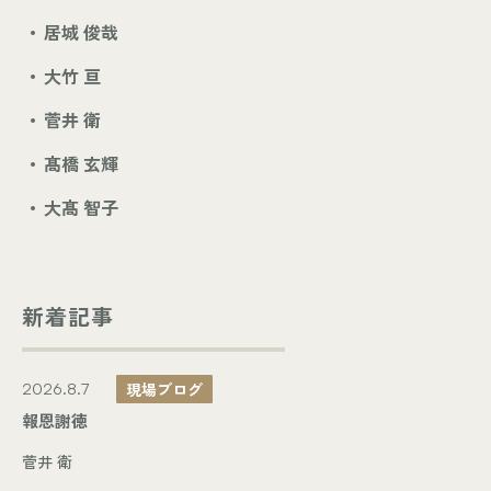
居城 俊哉
大竹 亘
菅井 衛
髙橋 玄輝
大髙 智子
新着記事
現場ブログ
2026.8.7
報恩謝徳
菅井 衛