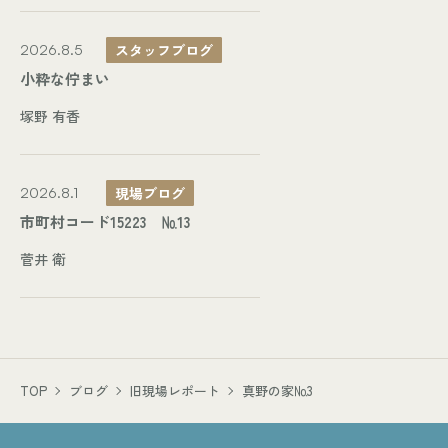
スタッフブログ
2026.8.5
小粋な佇まい
塚野 有香
現場ブログ
2026.8.1
市町村コード15223 №13
菅井 衛
TOP
ブログ
旧現場レポート
真野の家№3