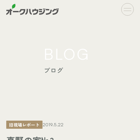
CONCEPT
BLOG
- オークハウジングの家づくり
- 家づくりの流れ
ブログ
LINE UP
- オーダーシステム
完全自由設計
- フラットシステム
定額制住宅
INFO
- イベント情報
旧現場レポート
2019.5.22
- ブログ