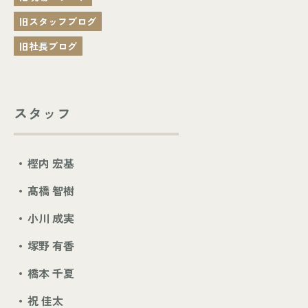
旧スタッフブログ
旧社長ブログ
スタッフ
樫内 宏基
髙橋 智樹
小川 成実
塚野 有香
橋本 千夏
祝 佳太