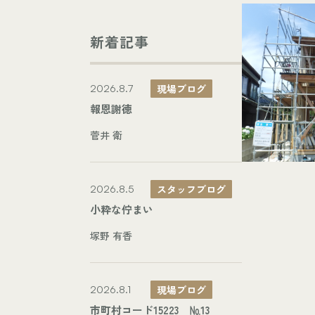
新着記事
現場ブログ
2026.8.7
報恩謝徳
菅井 衛
スタッフブログ
2026.8.5
小粋な佇まい
塚野 有香
現場ブログ
2026.8.1
市町村コード15223 №13