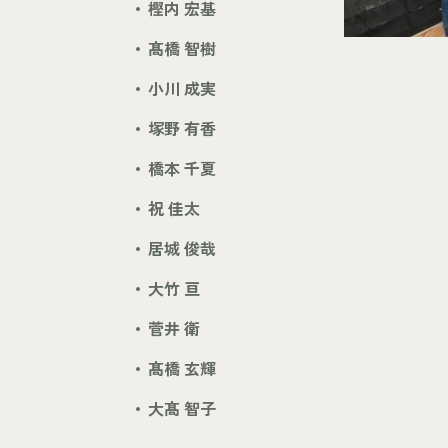
樫内 宏基
髙橋 智樹
小川 成実
塚野 有香
橋本 千夏
祝 佳太
居城 俊哉
大竹 亘
菅井 衛
髙橋 玄輝
大髙 智子