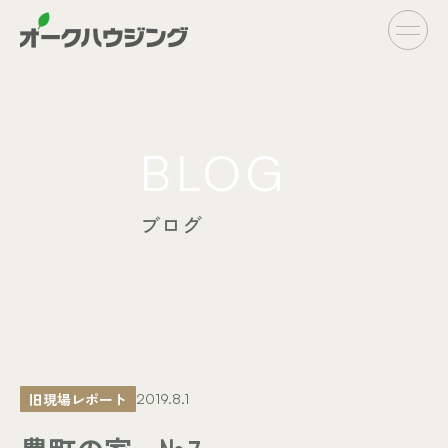
CONCEPT
BLOG
- オークハウジングの家づくり
- 家づくりの流れ
ブログ
LINE UP
- オーダーシステム
完全自由設計
- フラットシステム
定額制住宅
INFO
- イベント情報
旧現場レポート
2019.8.1
- ブログ