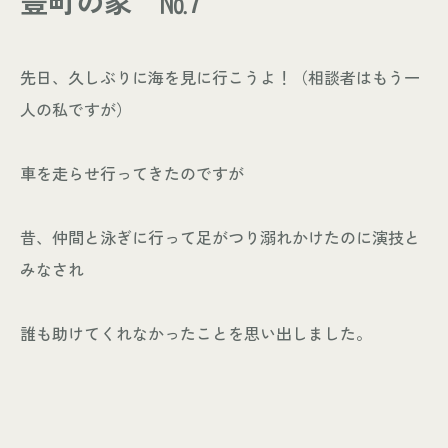
豊町の家 №7
- お知らせ
WORKS
先日、久しぶりに海を見に行こうよ！（相談者はもう一
- 施工事例
人の私ですが）
- お客様の声
ABOUT
車を走らせ行ってきたのですが
- スタッフ紹介
- 会社情報
昔、仲間と泳ぎに行って足がつり溺れかけたのに演技と
CONTACT
みなされ
- 来店予約
誰も助けてくれなかったことを思い出しました。
- 資料請求
Leaf 家づくりと北欧雑貨の店