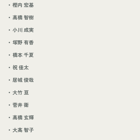
樫内 宏基
髙橋 智樹
小川 成実
塚野 有香
橋本 千夏
祝 佳太
居城 俊哉
大竹 亘
菅井 衛
髙橋 玄輝
大髙 智子