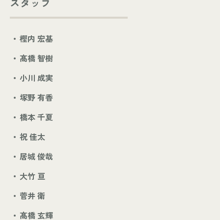
スタッフ
樫内 宏基
髙橋 智樹
小川 成実
塚野 有香
橋本 千夏
祝 佳太
居城 俊哉
大竹 亘
菅井 衛
髙橋 玄輝