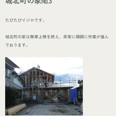
城北町の家№3
- お知らせ
WORKS
たびたびイジロです。
- 施工事例
- お客様の声
城北町の家は無事上棟を終え、非常に順調に作業が進ん
ABOUT
でおります。
- スタッフ紹介
- 会社情報
CONTACT
- 来店予約
- 資料請求
Leaf 家づくりと北欧雑貨の店