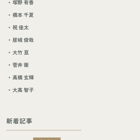
塚野 有香
橋本 千夏
祝 佳太
居城 俊哉
大竹 亘
菅井 衛
髙橋 玄輝
大髙 智子
新着記事