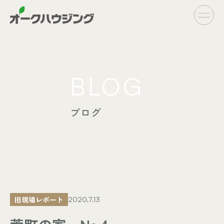
CONCEPT
BLOG
- オークハウジングの家づくり
- 家づくりの流れ
ブログ
LINE UP
- オーダーシステム
完全自由設計
- フラットシステム
定額制住宅
INFO
- イベント情報
旧現場レポート
2020.7.13
- ブログ