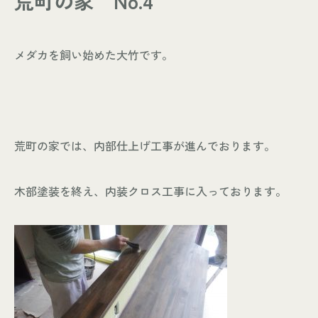
荒町の家 No.4
- お知らせ
WORKS
メダカを飼い始めた大竹です。
- 施工事例
- お客様の声
ABOUT
- スタッフ紹介
荒町の家では、内部仕上げ工事が進んでおります。
- 会社情報
CONTACT
木部塗装を終え、内装クロス工事に入っております。
- 来店予約
- 資料請求
Leaf 家づくりと北欧雑貨の店