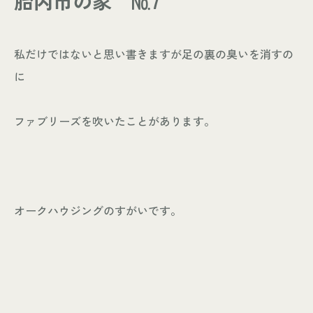
胎内市の家 №7
- お知らせ
WORKS
私だけではないと思い書きますが足の裏の臭いを消すの
- 施工事例
に
- お客様の声
ABOUT
ファブリーズを吹いたことがあります。
- スタッフ紹介
- 会社情報
CONTACT
オークハウジングのすがいです。
- 来店予約
- 資料請求
Leaf 家づくりと北欧雑貨の店