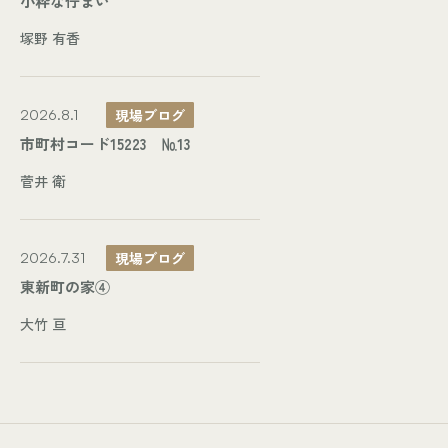
小粋な佇まい
塚野 有香
現場ブログ
2026.8.1
市町村コード15223 №13
菅井 衛
現場ブログ
2026.7.31
東新町の家④
大竹 亘