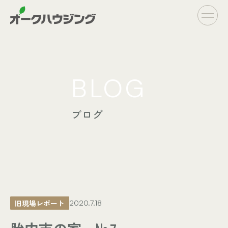
CONCEPT
BLOG
- オークハウジングの家づくり
- 家づくりの流れ
ブログ
LINE UP
- オーダーシステム
完全自由設計
- フラットシステム
定額制住宅
INFO
- イベント情報
旧現場レポート
2020.7.18
- ブログ