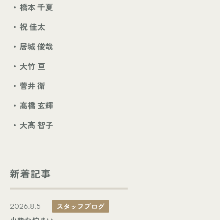
橋本 千夏
祝 佳太
居城 俊哉
大竹 亘
菅井 衛
髙橋 玄輝
大髙 智子
新着記事
スタッフブログ
2026.8.5