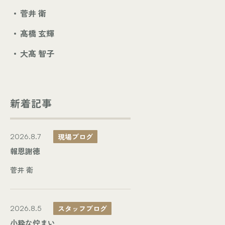
菅井 衛
髙橋 玄輝
大髙 智子
新着記事
現場ブログ
2026.8.7
報恩謝徳
菅井 衛
スタッフブログ
2026.8.5
小粋な佇まい