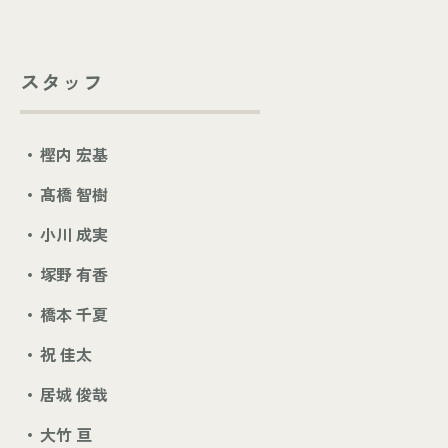
スタッフ
樫内 宏基
髙橋 智樹
小川 成実
塚野 有香
橋本 千夏
祝 佳太
居城 俊哉
大竹 亘