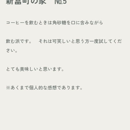
新富町の家 №5
- お知らせ
WORKS
コーヒーを飲むときは角砂糖を口に含みながら
- 施工事例
- お客様の声
飲む派です。 それは可笑しいと思う方一度試してくだ
ABOUT
さい。
- スタッフ紹介
- 会社情報
とても美味しいと思います。
CONTACT
※あくまで個人的な感想であります。
- 来店予約
- 資料請求
Leaf 家づくりと北欧雑貨の店