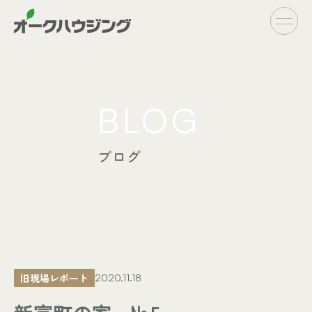
CONCEPT
BLOG
- オークハウジングの家づくり
- 家づくりの流れ
ブログ
LINE UP
- オーダーシステム
完全自由設計
- フラットシステム
定額制住宅
INFO
- イベント情報
旧現場レポート
2020.11.18
- ブログ