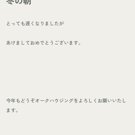
冬の朝
- お知らせ
WORKS
とっても遅くなりましたが
- 施工事例
- お客様の声
あけましておめでとうございます。
ABOUT
- スタッフ紹介
- 会社情報
CONTACT
- 来店予約
今年もどうぞオークハウジングをよろしくお願いいたし
- 資料請求
ます。
Leaf 家づくりと北欧雑貨の店