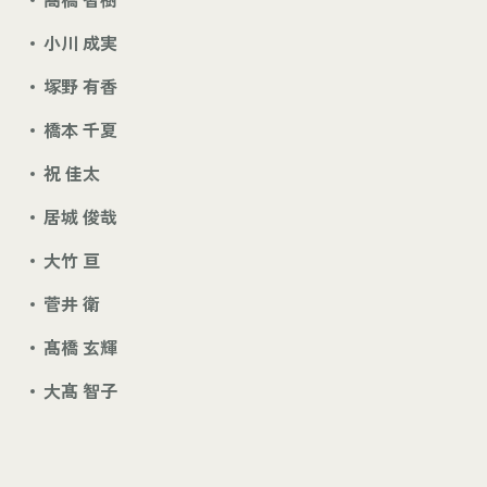
小川 成実
塚野 有香
橋本 千夏
祝 佳太
居城 俊哉
大竹 亘
菅井 衛
髙橋 玄輝
大髙 智子