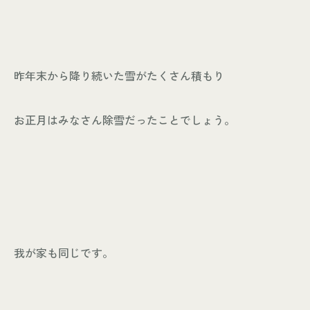
個人情報保護方針
© KASHIUCHI CONSTRUCTION CO.,LTD
昨年末から降り続いた雪がたくさん積もり
お正月はみなさん除雪だったことでしょう。
我が家も同じです。