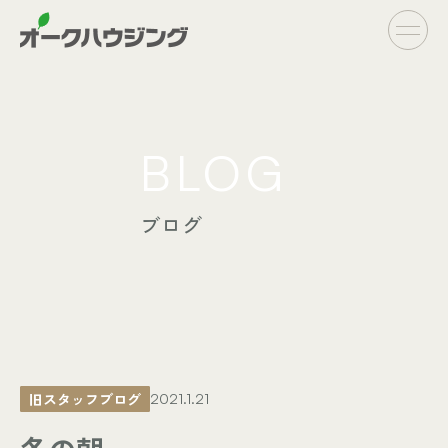
CONCEPT
BLOG
- オークハウジングの家づくり
- 家づくりの流れ
ブログ
LINE UP
- オーダーシステム
完全自由設計
- フラットシステム
定額制住宅
INFO
- イベント情報
旧スタッフブログ
2021.1.21
- ブログ