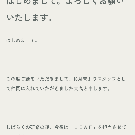
はじめまして。よろしくお願い
- お知らせ
WORKS
いたします。
- 施工事例
- お客様の声
はじめまして。
ABOUT
- スタッフ紹介
- 会社情報
この度ご縁をいただきまして、10月末よりスタッフとし
CONTACT
て仲間に入れていただきました大高と申します。
- 来店予約
- 資料請求
しばらくの研修の後、今後は「ＬＥＡＦ」を担当させて
Leaf 家づくりと北欧雑貨の店