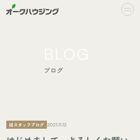
CONCEPT
BLOG
- オークハウジングの家づくり
- 家づくりの流れ
ブログ
LINE UP
- オーダーシステム
完全自由設計
- フラットシステム
定額制住宅
INFO
- イベント情報
旧スタッフブログ
2021.11.12
- ブログ