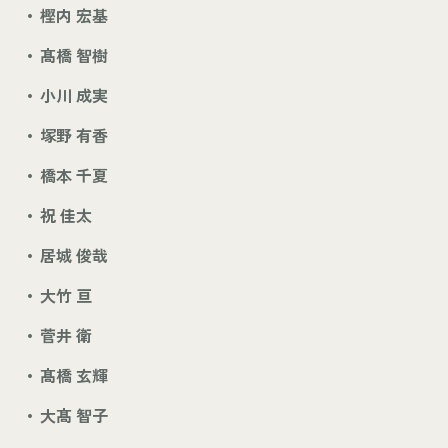
樫内 宏基
髙橋 智樹
小川 成実
塚野 有香
橋本 千夏
祝 佳太
居城 俊哉
大竹 亘
菅井 衛
髙橋 玄輝
大髙 智子