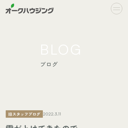
CONCEPT
BLOG
- オークハウジングの家づくり
- 家づくりの流れ
ブログ
LINE UP
- オーダーシステム
完全自由設計
- フラットシステム
定額制住宅
INFO
- イベント情報
旧スタッフブログ
2022.3.11
- ブログ