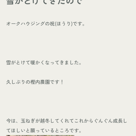
雪がとけてきたので
- お知らせ
WORKS
オークハウジングの祝(ほうり)です。
- 施工事例
- お客様の声
ABOUT
- スタッフ紹介
雪がとけて暖かくなってきました。
- 会社情報
CONTACT
久しぶりの樫内農園です！
- 来店予約
- 資料請求
今は、玉ねぎが越冬してくれてこれからぐんぐん成長し
てほしいと願っているところです。
Leaf 家づくりと北欧雑貨の店