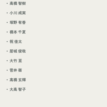
髙橋 智樹
小川 成実
塚野 有香
橋本 千夏
祝 佳太
居城 俊哉
大竹 亘
菅井 衛
髙橋 玄輝
大髙 智子