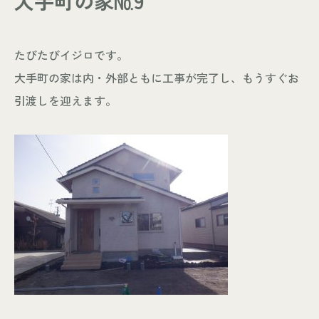
大手町の家№9
- お知らせ
WORKS
たびたびイジロです。
- 施工事例
大手町の家は内・外部ともに工事が完了し、もうすぐお
- お客様の声
引渡しを迎えます。
ABOUT
- スタッフ紹介
- 会社情報
CONTACT
- 来店予約
- 資料請求
Leaf 家づくりと北欧雑貨の店