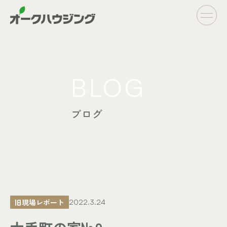
CONCEPT
BLOG
- オークハウジングの家づくり
- 家づくりの流れ
ブログ
LINE UP
- オーダーシステム
完全自由設計
- フラットシステム
定額制住宅
INFO
- イベント情報
旧現場レポート
2022.3.24
- ブログ