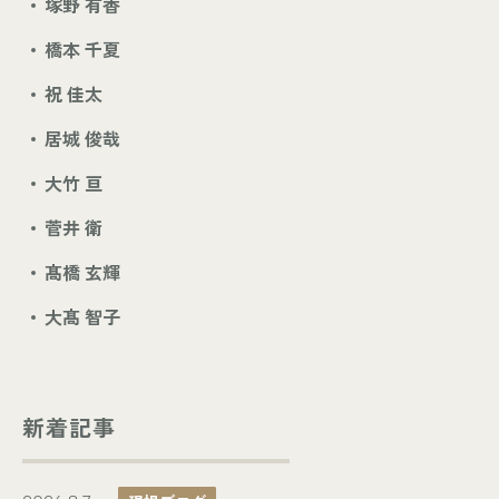
塚野 有香
橋本 千夏
祝 佳太
居城 俊哉
大竹 亘
菅井 衛
髙橋 玄輝
大髙 智子
新着記事