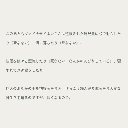
このあともヴァイナモイネンさんは逆恨みした屑兄貴に弓で射られた
り（死なない）、海に落ちたり（死なない）、
波間を延々と漂流したり（死なない、なんかのんびりしている）、騙
されてタダ働きしたり
巨人のおなかの中を彷徨ったりと、
けっこう踏んだり蹴ったり大変な
神生？を送るのですが、長くなるので。