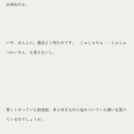
出来ぬのか。
個人情報保護方針
© KASHIUCHI CONSTRUCTION CO.,LTD
いや、
ほんとに。最近よく咬むのです。 じゅじゅちゅ・・じゅじゅ
つかいせん、も言えないし。
青くトガっていた前世紀、あらゆるものに嚙みついていた報いを受け
ているのでしょうか。