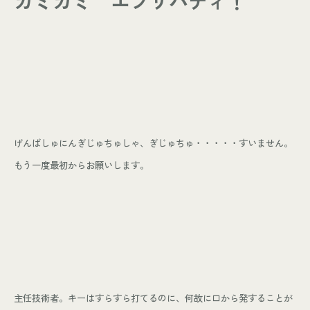
カミカミ エブリバディ！
- お知らせ
WORKS
- 施工事例
- お客様の声
ABOUT
- スタッフ紹介
げんばしゅにんぎじゅちゅしゃ、ぎじゅちゅ・・・・・すいません。
- 会社情報
もう一度最初からお願いします。
CONTACT
- 来店予約
- 資料請求
Leaf 家づくりと北欧雑貨の店
主任技術者。キーはすらすら打てるのに、何故に口から発することが