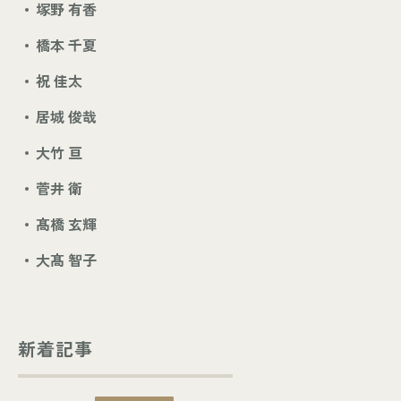
塚野 有香
橋本 千夏
祝 佳太
居城 俊哉
大竹 亘
菅井 衛
髙橋 玄輝
大髙 智子
新着記事