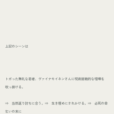
上記のシーンは
トガった無礼な若者、ヴァイナモイネンさんに呪術廻戦的な喧嘩を
吹っ掛ける。
⇒ 当然返り討ちに合う。⇒ 生き埋めにされかける。⇒ 必死の命
乞いの末に