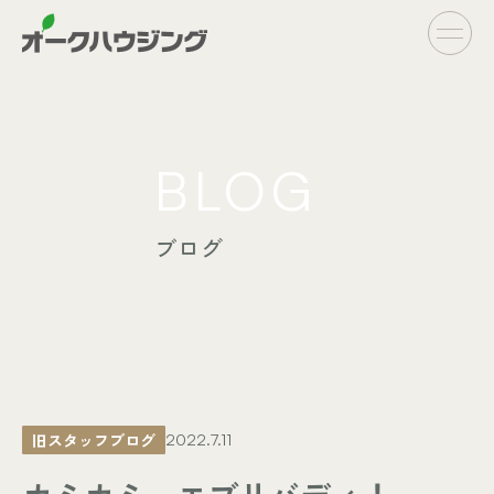
CONCEPT
BLOG
- オークハウジングの家づくり
- 家づくりの流れ
ブログ
LINE UP
- オーダーシステム
完全自由設計
- フラットシステム
定額制住宅
INFO
- イベント情報
旧スタッフブログ
2022.7.11
- ブログ