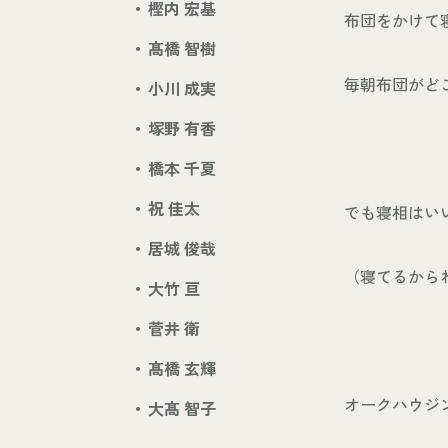
樫内 宏基
布団をかけて
髙橋 智樹
毎朝布団がど
小川 成実
塚野 有香
橋本 千夏
祝 佳太
でも寝相はい
居城 俊哉
（寝てるから
大竹 亘
菅井 衛
髙橋 玄輝
オークハウジ
大髙 智子