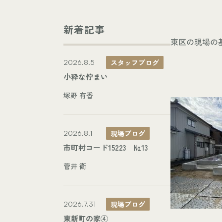
新着記事
東区の現場の
スタッフブログ
2026.8.5
小粋な佇まい
塚野 有香
現場ブログ
2026.8.1
市町村コード15223 №13
菅井 衛
現場ブログ
2026.7.31
東新町の家④