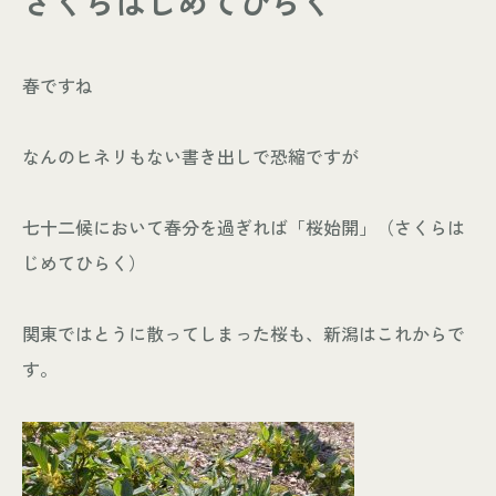
さくらはじめてひらく
- お知らせ
WORKS
春ですね
- 施工事例
- お客様の声
なんのヒネリもない書き出しで恐縮ですが
ABOUT
- スタッフ紹介
七十二候において春分を過ぎれば「桜始開」（さくらは
- 会社情報
じめてひらく）
CONTACT
関東ではとうに散ってしまった桜も、新潟はこれからで
- 来店予約
す。
- 資料請求
Leaf 家づくりと北欧雑貨の店