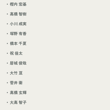
樫内 宏基
髙橋 智樹
小川 成実
塚野 有香
橋本 千夏
祝 佳太
居城 俊哉
大竹 亘
菅井 衛
髙橋 玄輝
大髙 智子