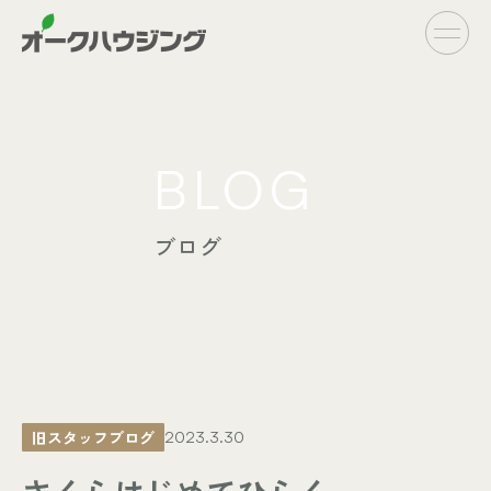
CONCEPT
BLOG
- オークハウジングの家づくり
- 家づくりの流れ
ブログ
LINE UP
- オーダーシステム
完全自由設計
- フラットシステム
定額制住宅
INFO
- イベント情報
旧スタッフブログ
2023.3.30
- ブログ