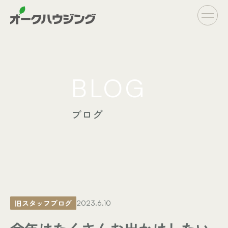
CONCEPT
BLOG
- オークハウジングの家づくり
- 家づくりの流れ
ブログ
LINE UP
- オーダーシステム
完全自由設計
- フラットシステム
定額制住宅
INFO
- イベント情報
旧スタッフブログ
2023.6.10
- ブログ