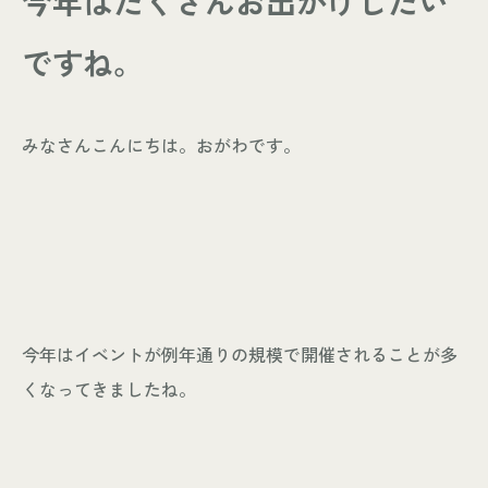
今年はたくさんお出かけしたい
- お知らせ
WORKS
ですね。
- 施工事例
- お客様の声
みなさんこんにちは。おがわです。
ABOUT
- スタッフ紹介
- 会社情報
CONTACT
- 来店予約
今年はイベントが例年通りの規模で開催されることが多
- 資料請求
くなってきましたね。
Leaf 家づくりと北欧雑貨の店