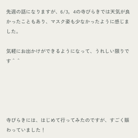
先週の話になりますが、6/3，4の寺びらきでは天気が良
かったこともあり、マスク姿も少なかったように感じま
個人情報保護方針
した。
© KASHIUCHI CONSTRUCTION CO.,LTD
気軽にお出かけができるようになって、うれしい限りで
す＾＾
寺びらきには、はじめて行ってみたのですが、すごく賑
わっていました！