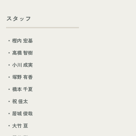
スタッフ
樫内 宏基
髙橋 智樹
小川 成実
塚野 有香
橋本 千夏
祝 佳太
居城 俊哉
大竹 亘