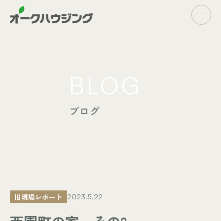
CONCEPT
BLOG
- オークハウジングの家づくり
- 家づくりの流れ
ブログ
LINE UP
- オーダーシステム
完全自由設計
- フラットシステム
定額制住宅
INFO
- イベント情報
旧現場レポート
2023.5.22
- ブログ