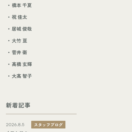
橋本 千夏
祝 佳太
居城 俊哉
大竹 亘
菅井 衛
髙橋 玄輝
大髙 智子
新着記事
スタッフブログ
2026.8.5