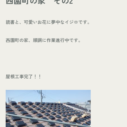
西園町の家 その2
- お知らせ
WORKS
読書と、可愛いお花に夢中なイジロです。
- 施工事例
- お客様の声
西園町の家、順調に作業進行中です。
ABOUT
- スタッフ紹介
- 会社情報
CONTACT
屋根工事完了！！
- 来店予約
- 資料請求
Leaf 家づくりと北欧雑貨の店