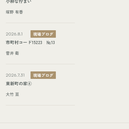
小粋な佇まい
塚野 有香
現場ブログ
2026.8.1
市町村コード15223 №13
菅井 衛
現場ブログ
2026.7.31
東新町の家④
大竹 亘