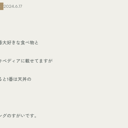
ト
2024.6.17
番大好きな食べ物と
キペディアに載せてますが
ると1番は天丼の
ングのすがいです。