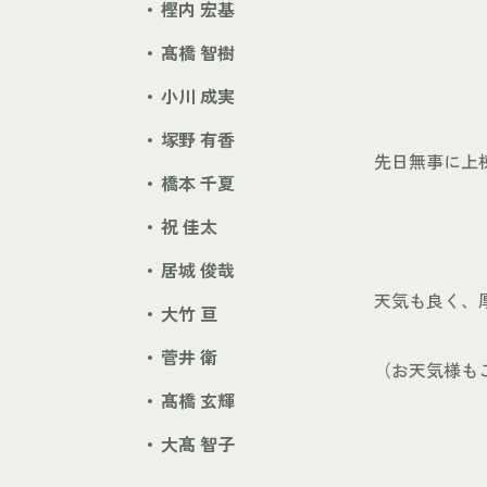
樫内 宏基
髙橋 智樹
小川 成実
塚野 有香
先日無事に上
橋本 千夏
祝 佳太
居城 俊哉
天気も良く、厚
大竹 亘
菅井 衛
（お天気様も
髙橋 玄輝
大髙 智子