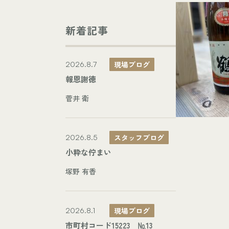
新着記事
現場ブログ
2026.8.7
報恩謝徳
菅井 衛
スタッフブログ
2026.8.5
小粋な佇まい
塚野 有香
現場ブログ
2026.8.1
市町村コード15223 №13