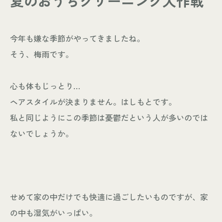
夏のおうちクリーニング大作戦
- お知らせ
WORKS
今年も嫌な季節がやってきましたね。
- 施工事例
そう、梅雨です。
- お客様の声
ABOUT
心も体もじっとり…
- スタッフ紹介
ヘアスタイルが決まりません。はしもとです。
- 会社情報
私と同じようにこの季節は憂鬱だという人が多いのでは
CONTACT
ないでしょうか。
- 来店予約
- 資料請求
せめて家の中だけでも快適に過ごしたいものですが、家
の中も湿気がいっぱい。
Leaf 家づくりと北欧雑貨の店