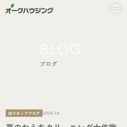
CONCEPT
BLOG
- オークハウジングの家づくり
- 家づくりの流れ
ブログ
LINE UP
- オーダーシステム
完全自由設計
- フラットシステム
定額制住宅
INFO
- イベント情報
旧スタッフブログ
2024.7.4
- ブログ