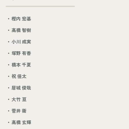
樫内 宏基
髙橋 智樹
小川 成実
塚野 有香
橋本 千夏
祝 佳太
居城 俊哉
大竹 亘
菅井 衛
髙橋 玄輝