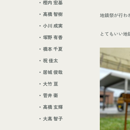
樫内 宏基
髙橋 智樹
地鎮祭が行わ
小川 成実
とてもいい地
塚野 有香
橋本 千夏
祝 佳太
居城 俊哉
大竹 亘
菅井 衛
髙橋 玄輝
大髙 智子