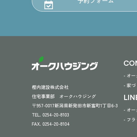
予約フォーム
CO
- オ
- 家
樫内建設株式会社
LIN
住宅事業部 オークハウジング
〒957-0017
新潟県新発田市新富町1丁目6-3
- オ
TEL.
0254-20-8103
- フ
FAX.
0254-20-8104