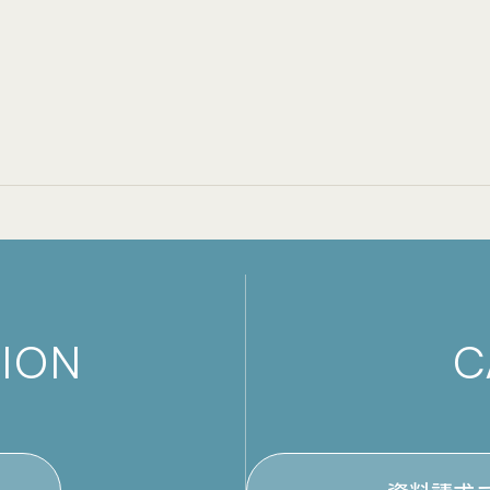
TION
C