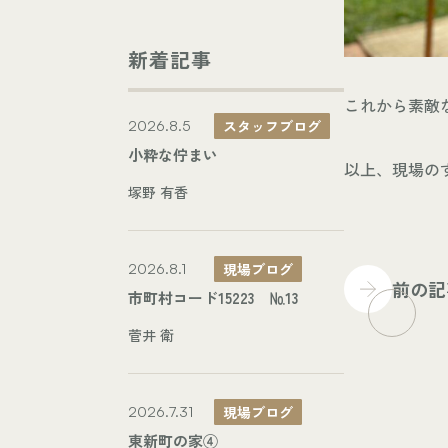
新着記事
これから素敵
スタッフブログ
2026.8.5
小粋な佇まい
以上、現場の
塚野 有香
現場ブログ
2026.8.1
前の記
市町村コード15223 №13
菅井 衛
現場ブログ
2026.7.31
東新町の家④