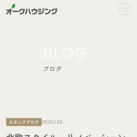
CONCEPT
BLOG
- オークハウジングの家づくり
- 家づくりの流れ
ブログ
LINE UP
- オーダーシステム
完全自由設計
- フラットシステム
定額制住宅
INFO
- イベント情報
スタッフブログ
2025.1.23
- ブログ