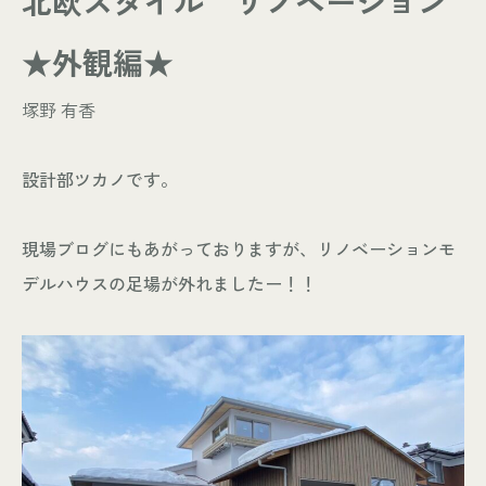
北欧スタイル リノベーション
- お知らせ
WORKS
★外観編★
- 施工事例
塚野 有香
- お客様の声
ABOUT
設計部ツカノです。
- スタッフ紹介
- 会社情報
現場ブログにもあがっておりますが、リノベーションモ
デルハウスの足場が外れましたー！！
CONTACT
- 来店予約
- 資料請求
Leaf 家づくりと北欧雑貨の店