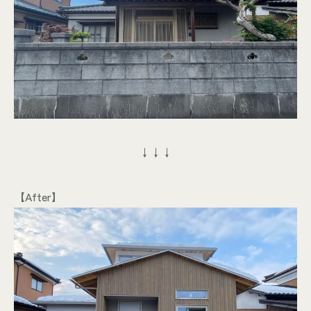
↓↓↓
【After】