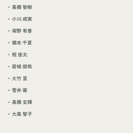
髙橋 智樹
小川 成実
塚野 有香
橋本 千夏
祝 佳太
居城 俊哉
大竹 亘
菅井 衛
髙橋 玄輝
大髙 智子