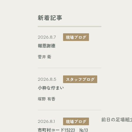
新着記事
現場ブログ
2026.8.7
報恩謝徳
菅井 衛
スタッフブログ
2026.8.5
小粋な佇まい
塚野 有香
前日の足場組
現場ブログ
2026.8.1
市町村コード15223 №13