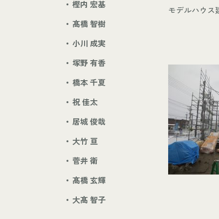
樫内 宏基
モデルハウス
髙橋 智樹
小川 成実
塚野 有香
橋本 千夏
祝 佳太
居城 俊哉
大竹 亘
菅井 衛
髙橋 玄輝
大髙 智子